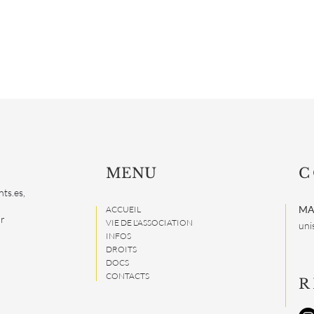
MENU
C
nts.es,
MA
ACCUEIL
ur
VIE DE L'ASSOCIATION
uni
INFOS
DROITS
DOCS
CONTACTS
R